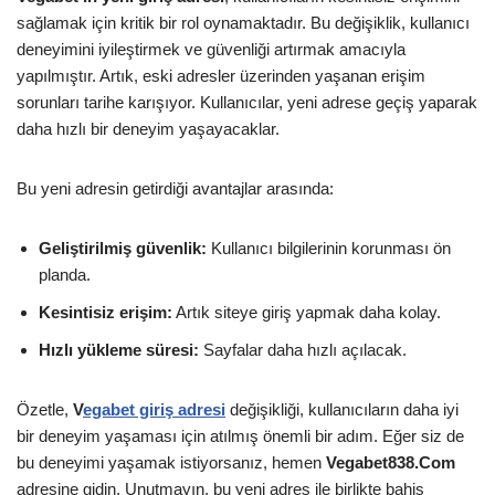
sağlamak için kritik bir rol oynamaktadır. Bu değişiklik, kullanıcı
deneyimini iyileştirmek ve güvenliği artırmak amacıyla
yapılmıştır. Artık, eski adresler üzerinden yaşanan erişim
sorunları tarihe karışıyor. Kullanıcılar, yeni adrese geçiş yaparak
daha hızlı bir deneyim yaşayacaklar.
Bu yeni adresin getirdiği avantajlar arasında:
Geliştirilmiş güvenlik:
Kullanıcı bilgilerinin korunması ön
planda.
Kesintisiz erişim:
Artık siteye giriş yapmak daha kolay.
Hızlı yükleme süresi:
Sayfalar daha hızlı açılacak.
Özetle,
V
egabet giriş adresi
değişikliği, kullanıcıların daha iyi
bir deneyim yaşaması için atılmış önemli bir adım. Eğer siz de
bu deneyimi yaşamak istiyorsanız, hemen
Vegabet838.Com
adresine gidin. Unutmayın, bu yeni adres ile birlikte bahis