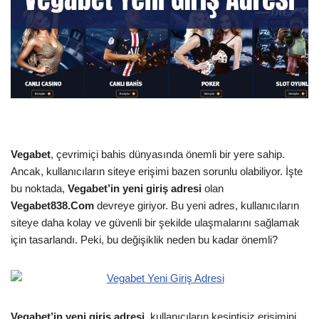
Vegabet
, çevrimiçi bahis dünyasında önemli bir yere sahip.
Ancak, kullanıcıların siteye erişimi bazen sorunlu olabiliyor. İşte
bu noktada,
Vegabet’in yeni giriş adresi
olan
Vegabet838.Com
devreye giriyor. Bu yeni adres, kullanıcıların
siteye daha kolay ve güvenli bir şekilde ulaşmalarını sağlamak
için tasarlandı. Peki, bu değişiklik neden bu kadar önemli?
Vegabet’in yeni giriş adresi
, kullanıcıların kesintisiz erişimini