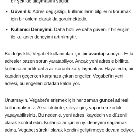
bir şekilde ulaşmasını sağlar.
Güvenlik:
Adres değişikliği, kullanıcıların bilgilerini korumak
için bir önlem olarak da görülmektedir.
Kullanıcı Deneyimi:
Daha hızlı ve daha güvenilir bir erişim
ile kullanıcı deneyimi artırılmıştır.
Bu değişiklik, Vegabet kullanıcıları için bir
avantaj
sunuyor. Eski
adresler bazen sorun yaratabiliyor. Ancak yeni adresle birlikte,
kullanıcılar artık daha az sorunla karşılaşacaklar. Hayal edin, bir
kapıdan geçerken karşınıza çıkan engeller. Vegabet’in yeni
adresi, bu engelleri ortadan kaldırıyor.
Unutmayın, Vegabet’e erişmek için her zaman
güncel adresi
kullanmalısınız. Aksi takdirde, siteye giriş yaparken zorluk
yaşayabilirsiniz. Bu nedenle, yeni adresi kaydedin ve düzenli
olarak kontrol edin. Kullanıcılar için en iyi deneyimi sağlamak
adına, Vegabet sürekli olarak kendini geliştirmeye devam ediyor.