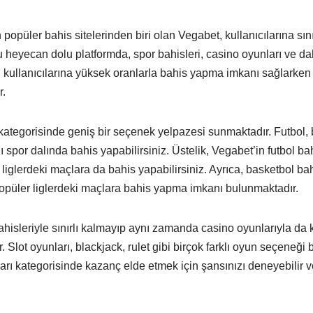
 popüler bahis sitelerinden biri olan Vegabet, kullanıcılarına sı
Bu heyecan dolu platformda, spor bahisleri, casino oyunları ve d
 kullanıcılarına yüksek oranlarla bahis yapma imkanı sağlarken
r.
kategorisinde geniş bir seçenek yelpazesi sunmaktadır. Futbol, b
lı spor dalında bahis yapabilirsiniz. Üstelik, Vegabet’in futbol ba
 liglerdeki maçlara da bahis yapabilirsiniz. Ayrıca, basketbol ba
püler liglerdeki maçlara bahis yapma imkanı bulunmaktadır.
isleriyle sınırlı kalmayıp aynı zamanda casino oyunlarıyla da k
 Slot oyunları, blackjack, rulet gibi birçok farklı oyun seçeneği
arı kategorisinde kazanç elde etmek için şansınızı deneyebilir 