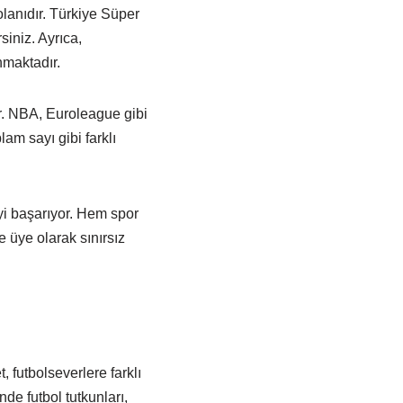
olanıdır. Türkiye Süper
siniz. Ayrıca,
nmaktadır.
ır. NBA, Euroleague gibi
am sayı gibi farklı
yi başarıyor. Hem spor
 üye olarak sınırsız
, futbolseverlere farklı
de futbol tutkunları,