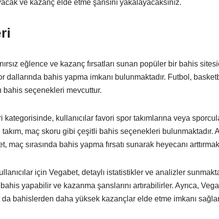
yacak ve kazanç elde etme şansını yakalayacaksınız.
ri
nırsız eğlence ve kazanç fırsatları sunan popüler bir bahis sitesi
por dallarında bahis yapma imkanı bulunmaktadır. Futbol, basketbo
lı bahis seçenekleri mevcuttur.
 kategorisinde, kullanıcılar favori spor takımlarına veya sporcula
 takım, maç skoru gibi çeşitli bahis seçenekleri bulunmaktadır. A
, maç sırasında bahis yapma fırsatı sunarak heyecanı arttırmakt
lanıcılar için Vegabet, detaylı istatistikler ve analizler sunmakt
i bahis yapabilir ve kazanma şanslarını artırabilirler. Ayrıca, Vega
 da bahislerden daha yüksek kazançlar elde etme imkanı sağla