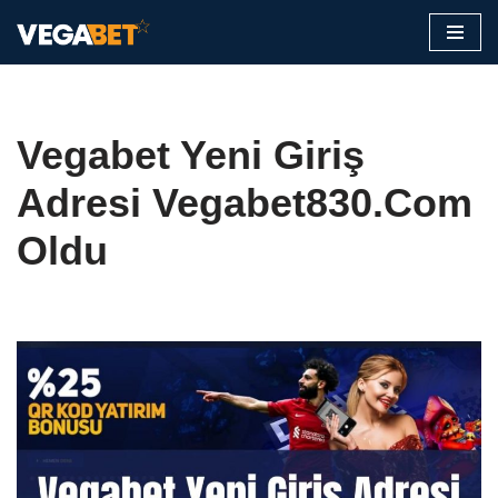
İçeriğe
geç
Vegabet Yeni Giriş
Adresi Vegabet830.Com
Oldu