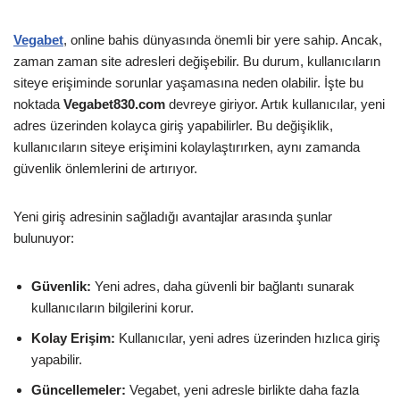
Vegabet
, online bahis dünyasında önemli bir yere sahip. Ancak,
zaman zaman site adresleri değişebilir. Bu durum, kullanıcıların
siteye erişiminde sorunlar yaşamasına neden olabilir. İşte bu
noktada
Vegabet830.com
devreye giriyor. Artık kullanıcılar, yeni
adres üzerinden kolayca giriş yapabilirler. Bu değişiklik,
kullanıcıların siteye erişimini kolaylaştırırken, aynı zamanda
güvenlik önlemlerini de artırıyor.
Yeni giriş adresinin sağladığı avantajlar arasında şunlar
bulunuyor:
Güvenlik:
Yeni adres, daha güvenli bir bağlantı sunarak
kullanıcıların bilgilerini korur.
Kolay Erişim:
Kullanıcılar, yeni adres üzerinden hızlıca giriş
yapabilir.
Güncellemeler:
Vegabet, yeni adresle birlikte daha fazla