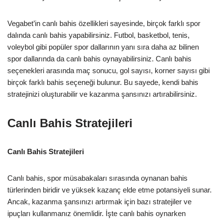
Vegabet’in canlı bahis özellikleri sayesinde, birçok farklı spor
dalında canlı bahis yapabilirsiniz. Futbol, basketbol, tenis,
voleybol gibi popüler spor dallarının yanı sıra daha az bilinen
spor dallarında da canlı bahis oynayabilirsiniz. Canlı bahis
seçenekleri arasında maç sonucu, gol sayısı, korner sayısı gibi
birçok farklı bahis seçeneği bulunur. Bu sayede, kendi bahis
stratejinizi oluşturabilir ve kazanma şansınızı artırabilirsiniz.
Canlı Bahis Stratejileri
Canlı Bahis Stratejileri
Canlı bahis, spor müsabakaları sırasında oynanan bahis
türlerinden biridir ve yüksek kazanç elde etme potansiyeli sunar.
Ancak, kazanma şansınızı artırmak için bazı stratejiler ve
ipuçları kullanmanız önemlidir. İşte canlı bahis oynarken