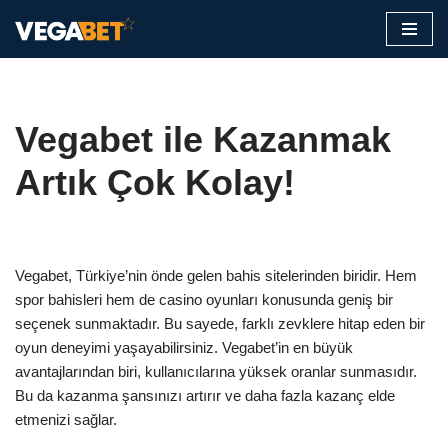
İçeriğe
geç
Vegabet ile Kazanmak
Artık Çok Kolay!
Vegabet, Türkiye’nin önde gelen bahis sitelerinden biridir. Hem
spor bahisleri hem de casino oyunları konusunda geniş bir
seçenek sunmaktadır. Bu sayede, farklı zevklere hitap eden bir
oyun deneyimi yaşayabilirsiniz. Vegabet’in en büyük
avantajlarından biri, kullanıcılarına yüksek oranlar sunmasıdır.
Bu da kazanma şansınızı artırır ve daha fazla kazanç elde
etmenizi sağlar.