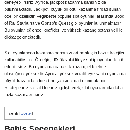
deneyebilirsiniz. Ayrıca, jackpot kazanma şansınız da
bulunmaktadır. Jackpot, büyük bir ödül kazanma fırsatı sunan
özel bir özelliktir. Vegabet’te popüler slot oyunları arasında Book
of Ra, Starburst ve Gonzo’s Quest gibi oyunlar bulunmaktadır.
Bu oyunlar, eğlenceli grafikleri ve yüksek kazanç potansiyeli ile
dikkat çekmektedir.
Slot oyunlarında kazanma şansınızı artırmak için bazı stratejileri
kullanabilirsiniz. Örneğin, düşük volatiliteye sahip oyunları tercih
edebilirsiniz. Bu oyunlarda daha sık kazanç elde etme
olasılığınız yüksektir. Ayrıca, yüksek volatiliteye sahip oyunlarda
büyük kazançlar elde etme şansınız da bulunmaktadır.
Stratejilerinizi ve taktiklerinizi geliştirerek, slot oyunlarında daha
fazla kazanabilirsiniz.
İçerik
[
Göster
]
Bahis Seçenekleri