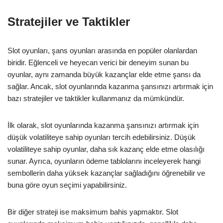
Stratejiler ve Taktikler
Slot oyunları, şans oyunları arasında en popüler olanlardan
biridir. Eğlenceli ve heyecan verici bir deneyim sunan bu
oyunlar, aynı zamanda büyük kazançlar elde etme şansı da
sağlar. Ancak, slot oyunlarında kazanma şansınızı artırmak için
bazı stratejiler ve taktikler kullanmanız da mümkündür.
İlk olarak, slot oyunlarında kazanma şansınızı artırmak için
düşük volatiliteye sahip oyunları tercih edebilirsiniz. Düşük
volatiliteye sahip oyunlar, daha sık kazanç elde etme olasılığı
sunar. Ayrıca, oyunların ödeme tablolarını inceleyerek hangi
sembollerin daha yüksek kazançlar sağladığını öğrenebilir ve
buna göre oyun seçimi yapabilirsiniz.
Bir diğer strateji ise maksimum bahis yapmaktır. Slot