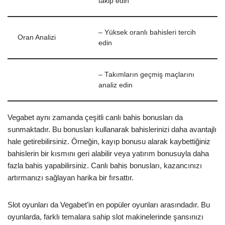
takip edin
– Yüksek oranlı bahisleri tercih
Oran Analizi
edin
– Takımların geçmiş maçlarını
analiz edin
Vegabet aynı zamanda çeşitli canlı bahis bonusları da
sunmaktadır. Bu bonusları kullanarak bahislerinizi daha avantajlı
hale getirebilirsiniz. Örneğin, kayıp bonusu alarak kaybettiğiniz
bahislerin bir kısmını geri alabilir veya yatırım bonusuyla daha
fazla bahis yapabilirsiniz. Canlı bahis bonusları, kazancınızı
artırmanızı sağlayan harika bir fırsattır.
Slot oyunları da Vegabet’in en popüler oyunları arasındadır. Bu
oyunlarda, farklı temalara sahip slot makinelerinde şansınızı