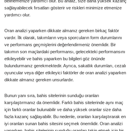
belirlemenize yardımcı olur. Bu analiz, size daha yüksek kazanç
sağlayabilecek fırsatları gösterir ve riskleri minimize etmenize
yardımcı olur.
Oran analizi yaparken dikkate almanız gereken birkaç faktör
vardır. İlk olarak, takımların veya sporcuların form durumlarını
ve performans geçmişlerini değerlendirmeniz önemlidir. Bir
takımın son maçlardaki performansı, gelecekteki performansını
etkileyebilir ve bahis yaparken bu bilgileri göz önünde
bulundurmanız gerekmektedir. Ayrıca, sakatlık durumları, cezalı
oyuncular veya diğer etkileyici faktörler de oran analizi yaparken
dikkate almanız gereken unsurlardır.
Bunun yanı sıra, bahis sitelerinin sunduğu oranları
karşılaştırmanız da önemlidir. Farklı bahis sitelerinde aynı maç
için farklı oranlar bulunabilir ve daha yüksek oranlar size daha
fazla kazanç sağlayabilir. Bu nedenle, oranları karşılaştırarak en
iyi oranları sunan bahis sitesini seçmek önemlidir. Oran analizi
yaparken, bahis sitelerinin sunduğu oranları takip etmek için bir