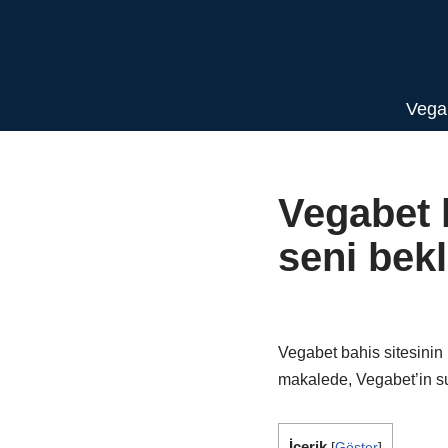
İçeriğe
geç
Vega
Vegabet 
seni bekl
Vegabet bahis sitesinin 
makalede, Vegabet’in sun
İçerik
[
Göster
]