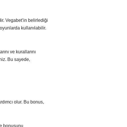
r. Vegabet’in belirlediği
yunlarda kullanılabilir.
ını ve kurallarını
niz. Bu sayede,
ardımcı olur. Bu bonus,
ade bonusunu