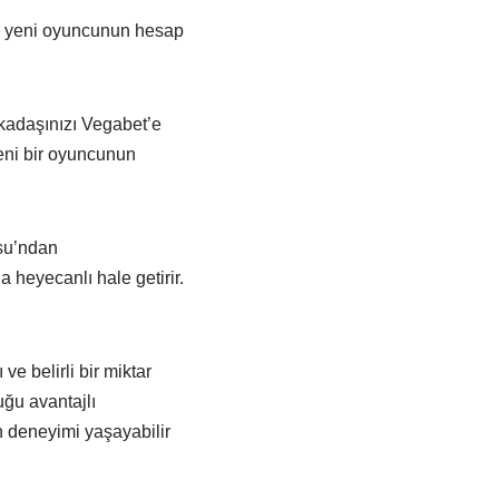
s, yeni oyuncunun hesap
rkadaşınızı Vegabet’e
yeni bir oyuncunun
usu’ndan
 heyecanlı hale getirir.
e belirli bir miktar
ğu avantajlı
n deneyimi yaşayabilir