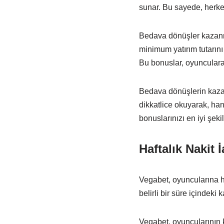
sunar. Bu sayede, herke
Bedava dönüşler kazanmak
minimum yatırım tutarını
Bu bonuslar, oyunculara 
Bedava dönüşlerin kazanı
dikkatlice okuyarak, han
bonuslarınızı en iyi şeki
Haftalık Nakit
Vegabet, oyuncularına ha
belirli bir süre içindeki 
Vegabet, oyuncularının k