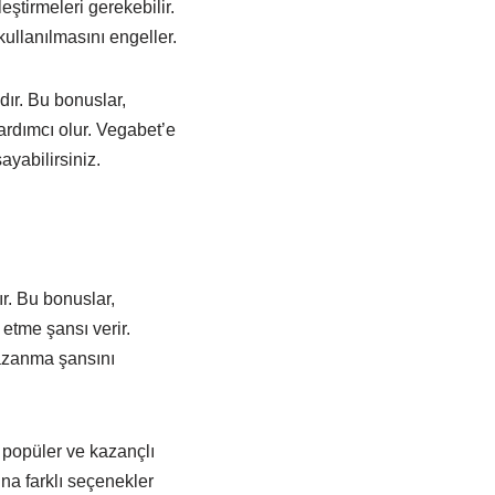
leştirmeleri gerekebilir.
ullanılmasını engeller.
dır. Bu bonuslar,
ardımcı olur. Vegabet’e
yabilirsiniz.
ır. Bu bonuslar,
etme şansı verir.
kazanma şansını
e popüler ve kazançlı
ına farklı seçenekler