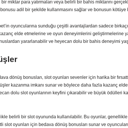
 bir miktar para yatırmaları veya belirli bir bahis miktarını gerçek
 bonusu adil bir şekilde kullanmasını sağlar ve bonusun kötüye k
et’in oyuncularına sunduğu çeşitli avantajlardan sadece birkaçı
kazanç elde etmelerine ve oyun deneyimlerini geliştirmelerine y
nuslardan yararlanabilir ve heyecan dolu bir bahis deneyimi yaşa
şler
a dönüş bonusları, slot oyunları sevenler için harika bir fırsatt
üşler kazanma imkanı sunar ve böylece daha fazla kazanç elde 
an dolu slot oyunlarının keyfini çıkarabilir ve büyük ödülleri 
le belirli bir slot oyununda kullanılabilir. Bu oyunlar, genellikl
itli slot oyunları için bedava dönüş bonusları sunar ve oyuncular