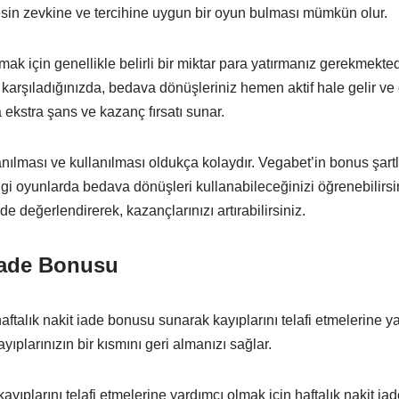
sin zevkine ve tercihine uygun bir oyun bulması mümkün olur.
 için genellikle belirli bir miktar para yatırmanız gerekmektedi
 karşıladığınızda, bedava dönüşleriniz hemen aktif hale gelir ve o
ekstra şans ve kazanç fırsatı sunar.
lması ve kullanılması oldukça kolaydır. Vegabet’in bonus şartlar
gi oyunlarda bedava dönüşleri kullanabileceğinizi öğrenebilirsi
lde değerlendirerek, kazançlarınızı artırabilirsiniz.
 İade Bonusu
ftalık nakit iade bonusu sunarak kayıplarını telafi etmelerine y
kayıplarınızın bir kısmını geri almanızı sağlar.
ayıplarını telafi etmelerine yardımcı olmak için haftalık nakit i