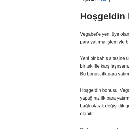
Hoşgeldin
Vegabet’e yeni üye olan
para yatırma işlemiyle bi
Yeni bir bahis sitesine 
bir teklifle karşılaşırs
Bu bonus, ilk para yatırm
Hoşgeldin bonusu, Vegab
yaptığınız ilk para yatırm
bağlı olarak değişiklik 
olabilir.