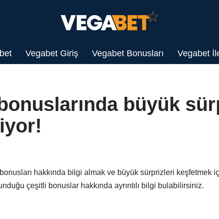
bet
Vegabet Giriş
Vegabet Bonusları
Vegabet İl
bonuslarında büyük sürp
iyor!
bonusları hakkında bilgi almak ve büyük sürprizleri keşfetmek i
duğu çeşitli bonuslar hakkında ayrıntılı bilgi bulabilirsiniz.