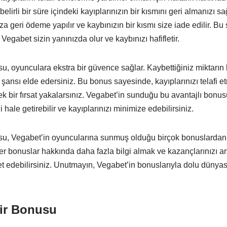
lirli bir süre içindeki kayıplarınızın bir kısmını geri almanızı s
a geri ödeme yapılır ve kaybınızın bir kısmı size iade edilir. Bu
 Vegabet sizin yanınızda olur ve kaybınızı hafifletir.
su, oyunculara ekstra bir güvence sağlar. Kaybettiğiniz miktarın b
ansı elde edersiniz. Bu bonus sayesinde, kayıplarınızı telafi e
k bir fırsat yakalarsınız. Vegabet’in sunduğu bu avantajlı bonu
 hale getirebilir ve kayıplarınızı minimize edebilirsiniz.
usu, Vegabet’in oyuncularına sunmuş olduğu birçok bonuslardan 
r bonuslar hakkında daha fazla bilgi almak ve kazançlarınızı ar
et edebilirsiniz. Unutmayın, Vegabet’in bonuslarıyla dolu dünya
tir Bonusu