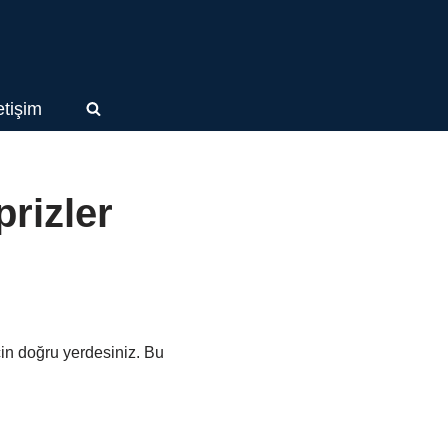
etişim
rizler
çin doğru yerdesiniz. Bu